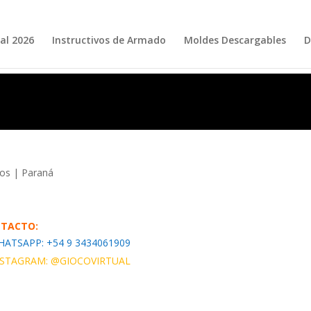
al 2026
Instructivos de Armado
Moldes Descargables
D
íos | Paraná
TACTO:
HATSAPP: +54 9
3434061909
NSTAGRAM:
@GIOCOVIRTUAL