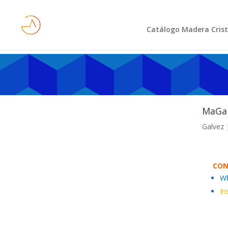
Catálogo Madera Crist
MaGal
Galvez 
CON
W
In